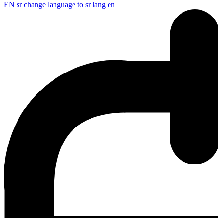
EN
sr change language to sr lang en