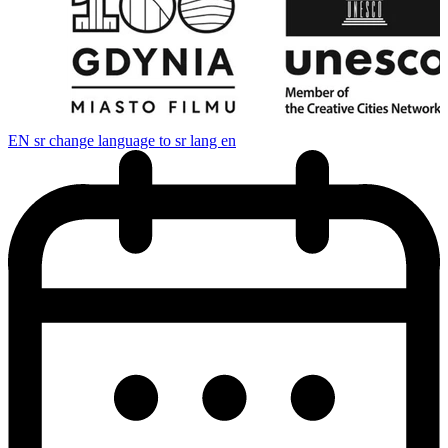
EN
sr change language to sr lang en