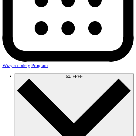
Wizyta i bilety
Program
51. FPFF