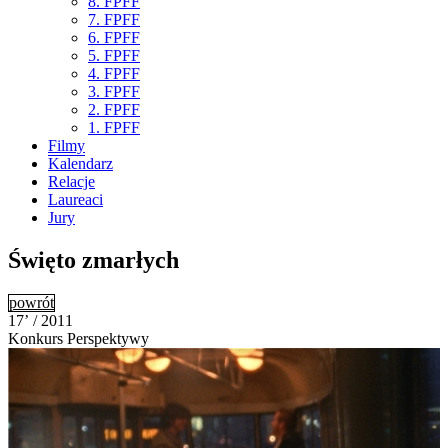
8. FPFF
7. FPFF
6. FPFF
5. FPFF
4. FPFF
3. FPFF
2. FPFF
1. FPFF
Filmy
Kalendarz
Relacje
Laureaci
Jury
Święto zmarłych
powrót
17’ / 2011
Konkurs Perspektywy