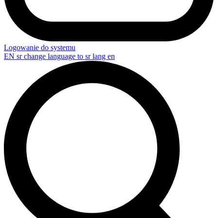
Logowanie do systemu
EN
sr change language to sr lang en