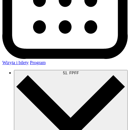
Wizyta i bilety
Program
51. FPFF