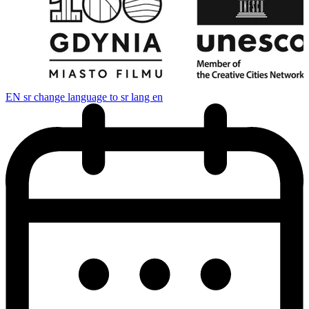
EN
sr change language to sr lang en