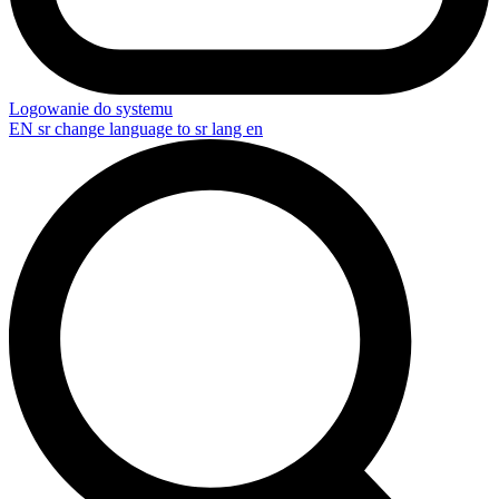
Logowanie do systemu
EN
sr change language to sr lang en