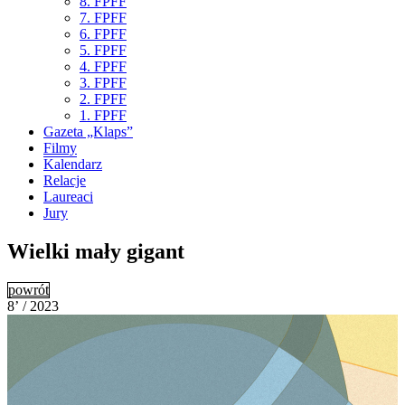
8. FPFF
7. FPFF
6. FPFF
5. FPFF
4. FPFF
3. FPFF
2. FPFF
1. FPFF
Gazeta „Klaps”
Filmy
Kalendarz
Relacje
Laureaci
Jury
Wielki mały gigant
powrót
8’ / 2023