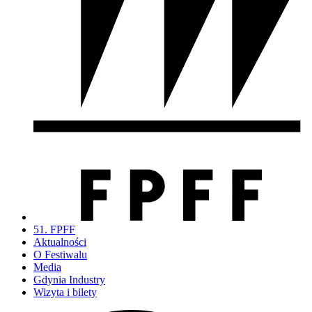
51. FPFF
Aktualności
O Festiwalu
Media
Gdynia Industry
Wizyta i bilety