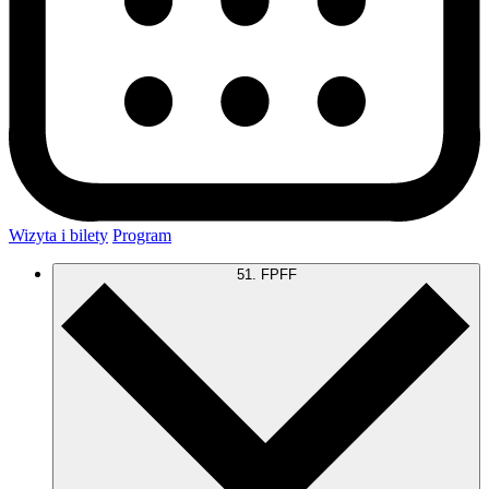
Wizyta i bilety
Program
51. FPFF