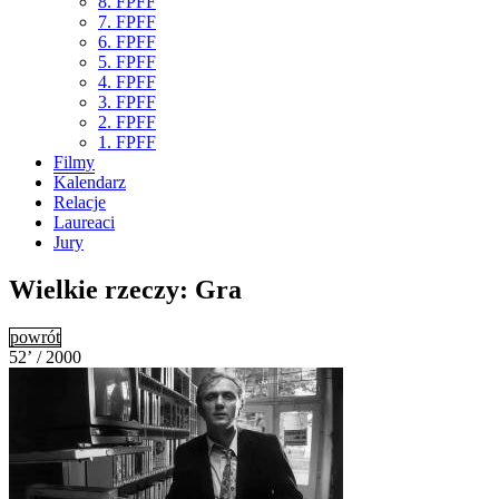
8. FPFF
7. FPFF
6. FPFF
5. FPFF
4. FPFF
3. FPFF
2. FPFF
1. FPFF
Filmy
Kalendarz
Relacje
Laureaci
Jury
Wielkie rzeczy: Gra
powrót
52’ / 2000