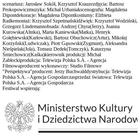
scenariusz: Jarosław Sokół, Krzysztof Krauzezdjęcia: Bartosz
Prokopowiczmuzyka: Michał Urbaniakscenografia: Magdalena
Dipontdekoracje: Magdalena Dipontkostiumy: Elżbieta
Radkemontaż: Krzysztof Szpetmańskidźwięk: Krzysztof Wodziński,
Grzegorz Lindemannobsada: Andrzej Chyra(Jerzy), Joanna
Kurowska(Alinka), Maria Kaniewska(Matka), Henryk
Gołębiewski(Karłowski), Bartosz Obuchowicz(Artur), Mikołaj
Korzyński(Ludwiczak), Piotr Gąsowski(Zygmunt), Aleksandra
Nieśpielak(Jola), Tomasz Dedek(Tomczyk), Katarzyna
Śmiechowicz(Kaśka)kierownik produkcji: Michał
Zabłockiprodukcja: Telewizja Polska S.A. - Agencja
Filmowaproducent wykonawczy: Studio Filmowe
"Perspektywa"producent: Jerzy Buchwalddystrybucja: Telewizja
Polska S.A. - Agencja Gospodarczasprzedaż światowa: Telewizja
Polska S.A. - Agencja Gospodarcza
Festiwal wspierają: