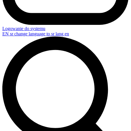
Logowanie do systemu
EN
sr change language to sr lang en