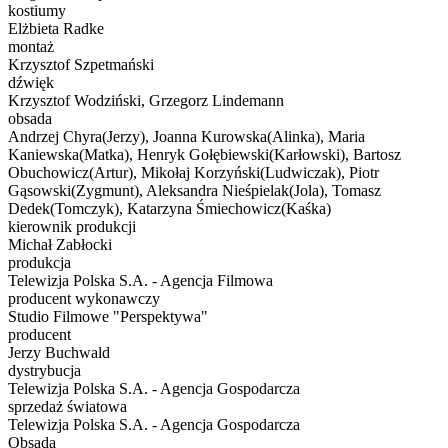
kostiumy
Elżbieta Radke
montaż
Krzysztof Szpetmański
dźwięk
Krzysztof Wodziński, Grzegorz Lindemann
obsada
Andrzej Chyra(Jerzy), Joanna Kurowska(Alinka), Maria
Kaniewska(Matka), Henryk Gołębiewski(Karłowski), Bartosz
Obuchowicz(Artur), Mikołaj Korzyński(Ludwiczak), Piotr
Gąsowski(Zygmunt), Aleksandra Nieśpielak(Jola), Tomasz
Dedek(Tomczyk), Katarzyna Śmiechowicz(Kaśka)
kierownik produkcji
Michał Zabłocki
produkcja
Telewizja Polska S.A. - Agencja Filmowa
producent wykonawczy
Studio Filmowe "Perspektywa"
producent
Jerzy Buchwald
dystrybucja
Telewizja Polska S.A. - Agencja Gospodarcza
sprzedaż światowa
Telewizja Polska S.A. - Agencja Gospodarcza
Obsada