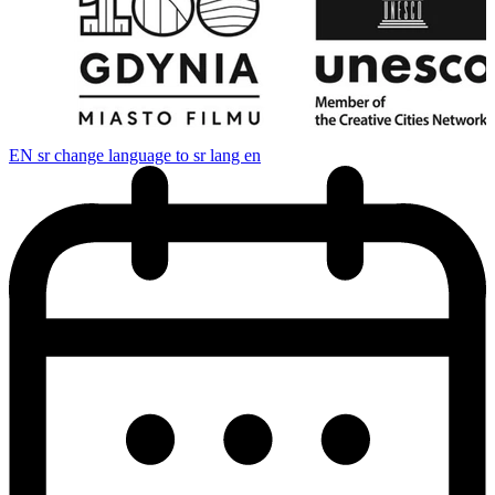
EN
sr change language to sr lang en