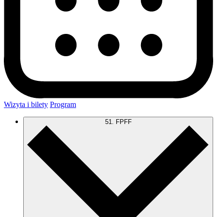
Wizyta i bilety
Program
51. FPFF