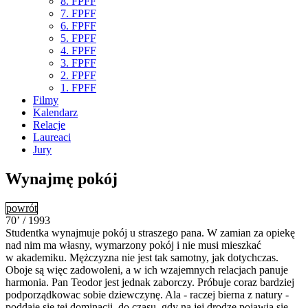
8. FPFF
7. FPFF
6. FPFF
5. FPFF
4. FPFF
3. FPFF
2. FPFF
1. FPFF
Filmy
Kalendarz
Relacje
Laureaci
Jury
Wynajmę pokój
powrót
70’ / 1993
Studentka wynajmuje pokój u straszego pana. W zamian za opiekę
nad nim ma własny, wymarzony pokój i nie musi mieszkać
w akademiku. Mężczyzna nie jest tak samotny, jak dotychczas.
Oboje są więc zadowoleni, a w ich wzajemnych relacjach panuje
harmonia. Pan Teodor jest jednak zaborczy. Próbuje coraz bardziej
podporządkowac sobie dziewczynę. Ala - raczej bierna z natury -
poddaje się tej dominacji, do czasu, gdy na jej drodze pojawia się