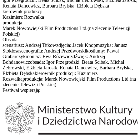
Igor Przegrodzki, Beata Ścibak, Michał Żebrowski, Elżbieta Jarosik,
Renata Dancewicz, Barbara Brylska, Elżbieta Dębska
kierownik produkcji
Kazimierz Rozwałka
produkcja
Marek Nowowiejski Film Productions Ltd.(na zlecenie Telewizji
Polskiej)
Obsada
scenariusz: Andrzej Titkowzdjęcia: Jacek Knopmuzyka: Janusz
Stokłosascenografia: Andrzej Przedworskikostiumy: Paweł
Grabarczykmontaż: Ewa Różewiczdźwięk: Andrzej
Bohdanowiczobsada: Igor Przegrodzki, Beata Ścibak, Michał
Żebrowski, Elżbieta Jarosik, Renata Dancewicz, Barbara Brylska,
Elżbieta Dębskakierownik produkcji: Kazimierz
Rozwałkaprodukcja: Marek Nowowiejski Film Productions Ltd.(na
zlecenie Telewizji Polskiej)
Festiwal wspierają: