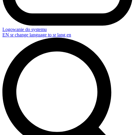
Logowanie do systemu
EN
sr change language to sr lang en