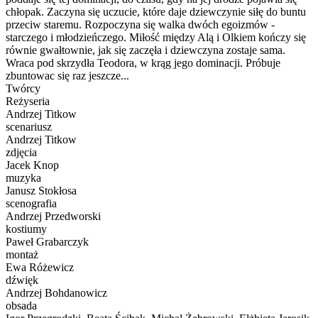
chłopak. Zaczyna się uczucie, które daje dziewczynie siłę do buntu
przeciw staremu. Rozpoczyna się walka dwóch egoizmów -
starczego i młodzieńczego. Miłość między Alą i Olkiem kończy się
równie gwałtownie, jak się zaczęła i dziewczyna zostaje sama.
Wraca pod skrzydła Teodora, w krąg jego dominacji. Próbuje
zbuntowac się raz jeszcze...
Twórcy
Reżyseria
Andrzej Titkow
scenariusz
Andrzej Titkow
zdjęcia
Jacek Knop
muzyka
Janusz Stokłosa
scenografia
Andrzej Przedworski
kostiumy
Paweł Grabarczyk
montaż
Ewa Różewicz
dźwięk
Andrzej Bohdanowicz
obsada