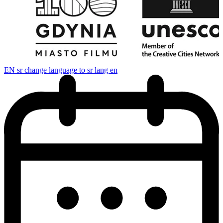
EN
sr change language to sr lang en