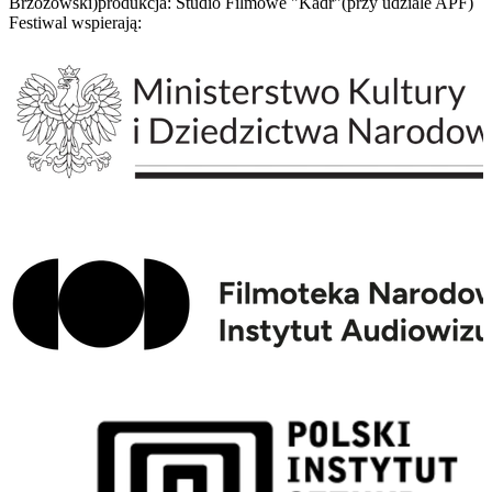
Brzozowski)produkcja: Studio Filmowe "Kadr"(przy udziale APF)
Festiwal wspierają: