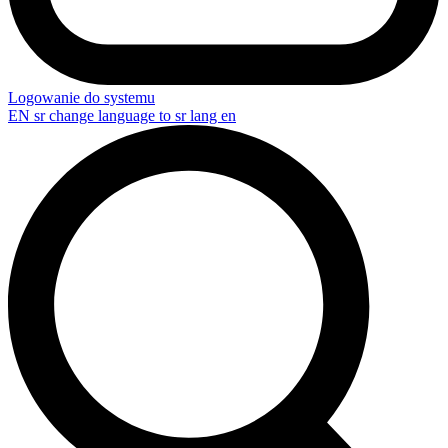
Logowanie do systemu
EN
sr change language to sr lang en