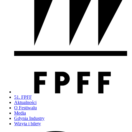
51. FPFF
Aktualności
O Festiwalu
Media
Gdynia Industry
Wizyta i bilety