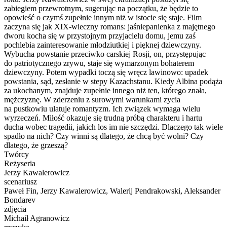
zabiegiem przewrotnym, sugerując na początku, że będzie to
opowieść o czymś zupełnie innym niż w istocie się staje. Film
zaczyna się jak XIX-wieczny romans: jaśniepanienka z majętnego
dworu kocha się w przystojnym przyjacielu domu, jemu zaś
pochlebia zainteresowanie młodziutkiej i pięknej dziewczyny.
Wybucha powstanie przeciwko carskiej Rosji, on, przystępując
do patriotycznego zrywu, staje się wymarzonym bohaterem
dziewczyny. Potem wypadki toczą się wręcz lawinowo: upadek
powstania, sąd, zesłanie w stepy Kazachstanu. Kiedy Albina podąża
za ukochanym, znajduje zupełnie innego niż ten, którego znała,
mężczyznę. W zderzeniu z surowymi warunkami zycia
na pustkowiu ulatuje romantyzm. Ich związek wymaga wielu
wyrzeczeń. Miłość okazuje się trudną próbą charakteru i hartu
ducha wobec tragedii, jakich los im nie szczędzi. Dlaczego tak wiele
spadło na nich? Czy winni są dlatego, że chcą być wolni? Czy
dlatego, że grzeszą?
Twórcy
Reżyseria
Jerzy Kawalerowicz
scenariusz
Paweł Fin, Jerzy Kawalerowicz, Walerij Pendrakowski, Aleksander
Bondarev
zdjęcia
Michaił Agranowicz