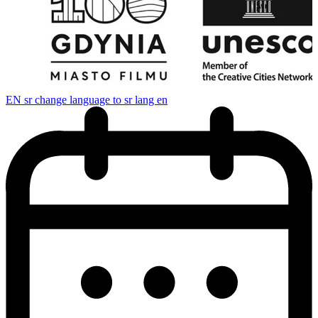
EN
sr change language to sr lang en