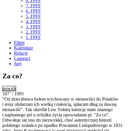
8. FPFF
7. FPFF
6. FPFF
5. FPFF
4. FPFF
3. FPFF
2. FPFF
1. FPFF
Filmy
Kalendarz
Relacje
Laureaci
Jury
Za co?
powrót
107’ / 1995
"Od dzieciństwa byłem wychowany w nienawiści do Polaków
i teraz obdarzam ich wielką czułością, spłacam dług za dawną
nienawiść". Tak określił Lew Tołstoj intencję mało znanego
i napisanego już u schyłku życia opowiadania pt. "Za co".
Odwołuje się ono do niezwykłej, choć autentycznej historii
polskiego zesłańca po upadku Powstania Listopadowego w 1831
roku. Jerzy Kawalerowicz w swej ekranizacji posłużył się