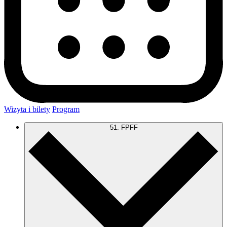
Wizyta i bilety
Program
51. FPFF