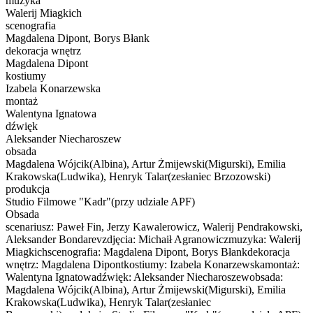
muzyka
Walerij Miagkich
scenografia
Magdalena Dipont, Borys Błank
dekoracja wnętrz
Magdalena Dipont
kostiumy
Izabela Konarzewska
montaż
Walentyna Ignatowa
dźwięk
Aleksander Niecharoszew
obsada
Magdalena Wójcik(Albina), Artur Żmijewski(Migurski), Emilia
Krakowska(Ludwika), Henryk Talar(zesłaniec Brzozowski)
produkcja
Studio Filmowe "Kadr"(przy udziale APF)
Obsada
scenariusz: Paweł Fin, Jerzy Kawalerowicz, Walerij Pendrakowski,
Aleksander Bondarevzdjęcia: Michaił Agranowiczmuzyka: Walerij
Miagkichscenografia: Magdalena Dipont, Borys Błankdekoracja
wnętrz: Magdalena Dipontkostiumy: Izabela Konarzewskamontaż:
Walentyna Ignatowadźwięk: Aleksander Niecharoszewobsada:
Magdalena Wójcik(Albina), Artur Żmijewski(Migurski), Emilia
Krakowska(Ludwika), Henryk Talar(zesłaniec