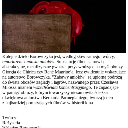
Kolejne dzieło Borowczyka jest, według słów samego twórcy,
reportażem z miasta aniołów
. Substancję filmu stanowią
abstrakcyjne, metafizyczne gwasze, przy- wodzące na myśl obrazy
Giorgia de Chirica czy René Magritte’a, lecz ewidentnie wskazujące
na autorstwo Borowczyka. "Zabawy aniołów" są upiorną podróżą
do świata obozów zagłady i łagrów, nazwanego przez Czesława
Miłosza mianem
wszechświata koncentracyjnego
. Te zapadające
w pamięć obrazy, którym towarzyszy niesamowita ścieżka
dźwiękowa autorstwa Bernarda Parmegianiego, tworzą jeden
z najbardziej poruszających filmów w historii kina.
Twórcy
Reżyseria
Walerian Borowczyk