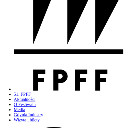
51. FPFF
Aktualności
O Festiwalu
Media
Gdynia Industry
Wizyta i bilety