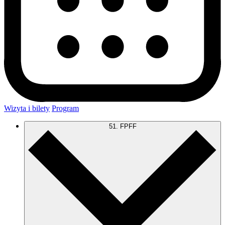
Wizyta i bilety
Program
51. FPFF