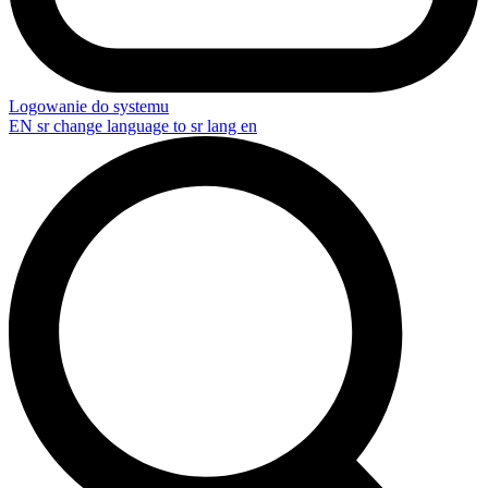
Logowanie do systemu
EN
sr change language to sr lang en