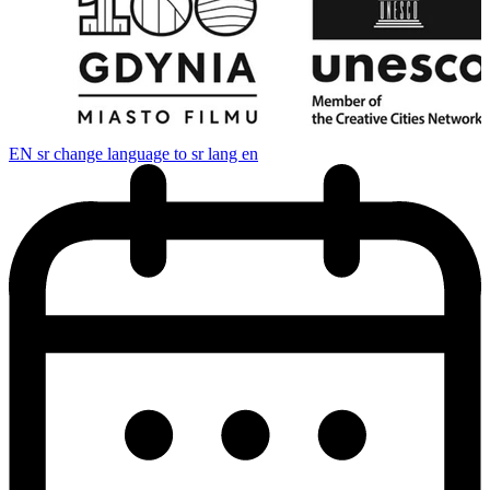
EN
sr change language to sr lang en