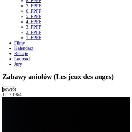
8. FPFF
7. FPFF
6. FPFF
5. FPFF
4. FPFF
3. FPFF
2. FPFF
1. FPFF
Filmy
Kalendarz
Relacje
Laureaci
Jury
Zabawy aniołów (Les jeux des anges)
powrót
11’ / 1964