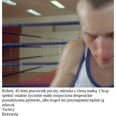
Robert, 45-letni pracownik poczty, mieszka z chorą matką. Chcąc
spełnić ostatnie życzenie matki rozpoczyna desperackie
poszukiwania partnerki, albo kogoś kto przynajmniej będzie ją
udawał.
Twórcy
Reżyseria