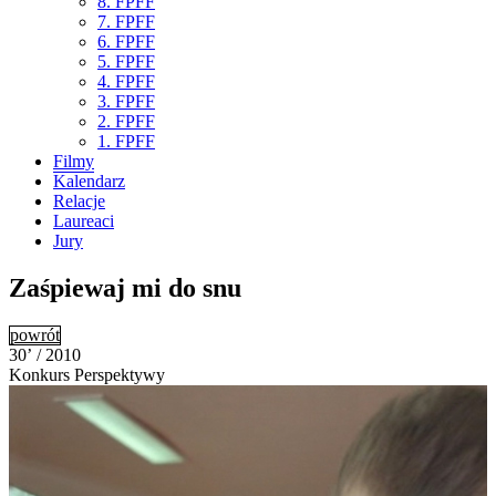
8. FPFF
7. FPFF
6. FPFF
5. FPFF
4. FPFF
3. FPFF
2. FPFF
1. FPFF
Filmy
Kalendarz
Relacje
Laureaci
Jury
Zaśpiewaj mi do snu
powrót
30’ / 2010
Konkurs Perspektywy