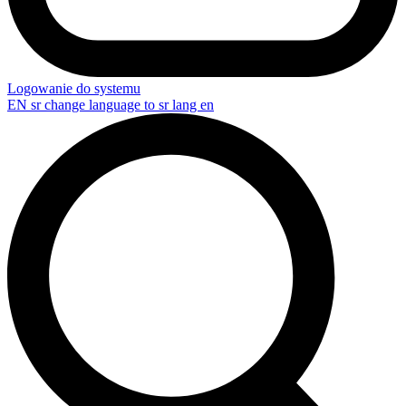
Logowanie do systemu
EN
sr change language to sr lang en