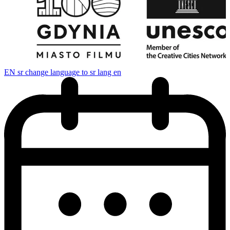
EN
sr change language to sr lang en