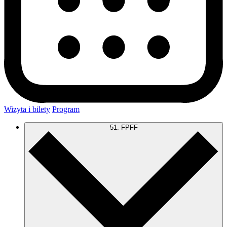
Wizyta i bilety
Program
51. FPFF