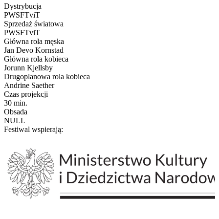
Dystrybucja
PWSFTviT
Sprzedaż światowa
PWSFTviT
Główna rola męska
Jan Devo Kornstad
Główna rola kobieca
Jorunn Kjellsby
Drugoplanowa rola kobieca
Andrine Saether
Czas projekcji
30 min.
Obsada
NULL
Festiwal wspierają: