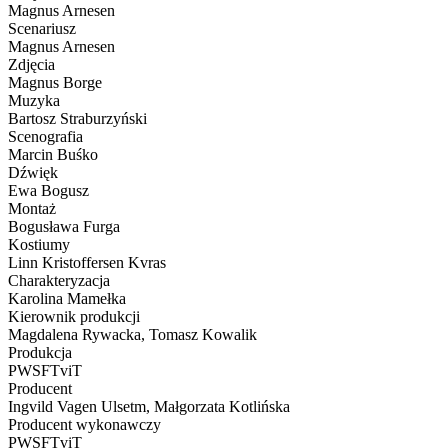
Magnus Arnesen
Scenariusz
Magnus Arnesen
Zdjęcia
Magnus Borge
Muzyka
Bartosz Straburzyński
Scenografia
Marcin Buśko
Dźwięk
Ewa Bogusz
Montaż
Bogusława Furga
Kostiumy
Linn Kristoffersen Kvras
Charakteryzacja
Karolina Mamełka
Kierownik produkcji
Magdalena Rywacka, Tomasz Kowalik
Produkcja
PWSFTviT
Producent
Ingvild Vagen Ulsetm, Małgorzata Kotlińska
Producent wykonawczy
PWSFTviT