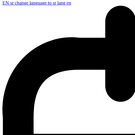
EN
sr change language to sr lang en