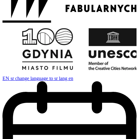
EN
sr change language to sr lang en