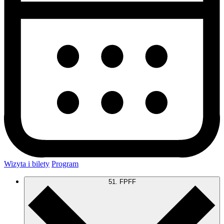
Wizyta i bilety
Program
51. FPFF