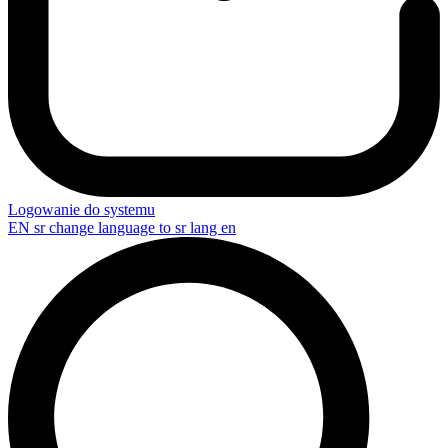
Logowanie do systemu
EN
sr change language to sr lang en