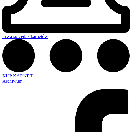
Trwa sprzedaż karnetów
KUP KARNET
Archiwum