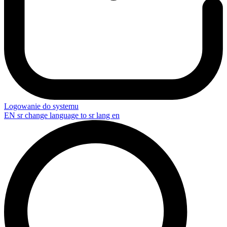
Logowanie do systemu
EN
sr change language to sr lang en