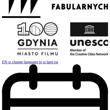
EN
sr change language to sr lang en