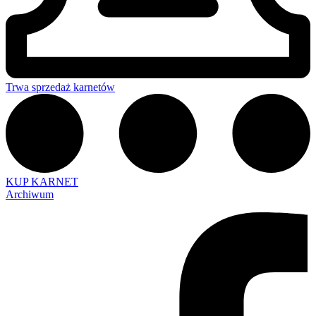
Trwa sprzedaż karnetów
KUP KARNET
Archiwum