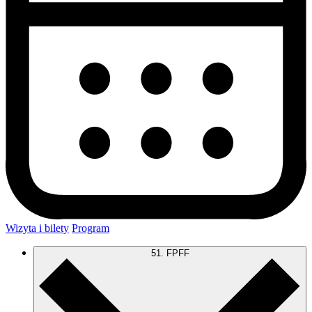
Wizyta i bilety
Program
51. FPFF