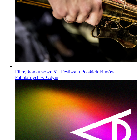
Filmy konkursowe 51. Festiwalu Polskich Filmów
Fabularnych w Gdyni
Wiadomości
Opublikowano
16.07.2026