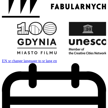
EN
sr change language to sr lang en