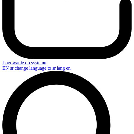
Logowanie do systemu
EN
sr change language to sr lang en