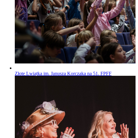
Złote Lwiątka im. Janusza Korczaka na 51. FPFF
Wiadomości
Opublikowano
29.07.2026