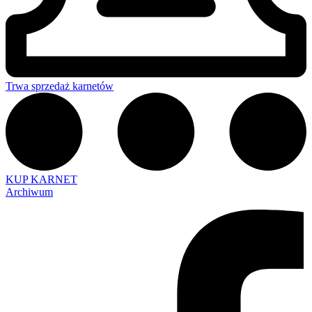
Trwa sprzedaż karnetów
KUP KARNET
Archiwum