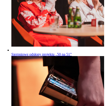
Sierpniowe odsłony projektu „50 na 51”
„50 na 51”
Opublikowano
28.07.2026