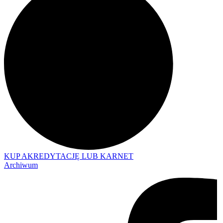
KUP AKREDYTACJĘ LUB KARNET
Archiwum