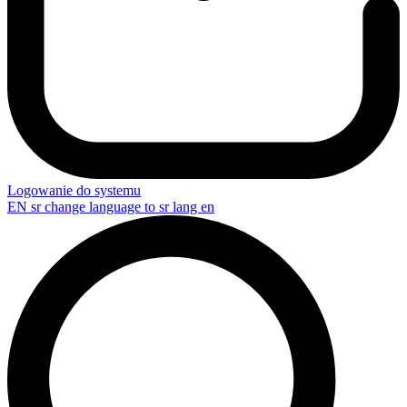
Logowanie do systemu
EN
sr change language to sr lang en