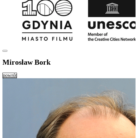
Mirosław Bork
powrót