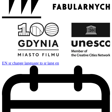
EN
sr change language to sr lang en