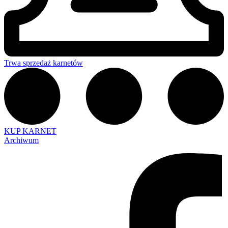
Trwa sprzedaż karnetów
KUP KARNET
Archiwum