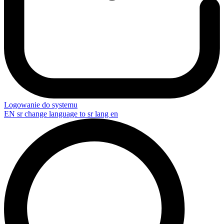
Logowanie do systemu
EN
sr change language to sr lang en