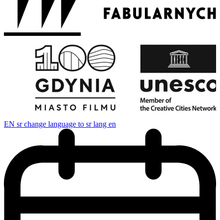
EN
sr change language to sr lang en