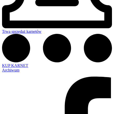
Trwa sprzedaż karnetów
KUP KARNET
Archiwum