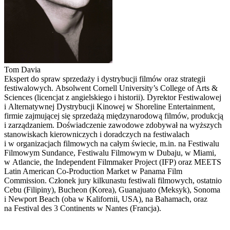
Tom Davia
Ekspert do spraw sprzedaży i dystrybucji filmów oraz strategii
festiwalowych. Absolwent Cornell University’s College of Arts &
Sciences (licencjat z angielskiego i historii). Dyrektor Festiwalowej
i Alternatywnej Dystrybucji Kinowej w Shoreline Entertainment,
firmie zajmującej się sprzedażą międzynarodową filmów, produkcją
i zarządzaniem. Doświadczenie zawodowe zdobywał na wyższych
stanowiskach kierowniczych i doradczych na festiwalach
i w organizacjach filmowych na całym świecie, m.in. na Festiwalu
Filmowym Sundance, Festiwalu Filmowym w Dubaju, w Miami,
w Atlancie, the Independent Filmmaker Project (IFP) oraz MEETS
Latin American Co-Production Market w Panama Film
Commission. Członek jury kilkunastu festiwali filmowych, ostatnio
Cebu (Filipiny), Bucheon (Korea), Guanajuato (Meksyk), Sonoma
i Newport Beach (oba w Kalifornii, USA), na Bahamach, oraz
na Festival des 3 Continents w Nantes (Francja).