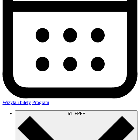
Wizyta i bilety
Program
51. FPFF