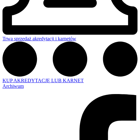
Trwa sprzedaż akredytacji i karnetów
KUP AKREDYTACJĘ LUB KARNET
Archiwum