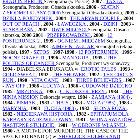
FRAU IN BERLIN
Scenografia (w Polsce),
2007
-
TAXI A
Scenografia, Producent, Obsada aktorska,
2006
-
SZATAN
Z SIÓDMEJ KLASY (2006)
Scenografia i Obsada aktorska,
2005
-
DZIKI 2. POJEDYNEK
,
2004
-
THE ARYAN COUPLE
,
2004
-
OUT OF REACH
,
2004
-
ŁAWECZKA
,
2004
-
DZIKI
,
2003
-
STARA BAŚŃ
,
2002
-
DWIE MIŁOŚCI
Scenografia, Obsada
aktorska,
2000-2001
-
PRZEPROWADZKI
,
2000
-
13
POSTERUNEK 2
,
1999
-
OGNIEM I MIECZEM
Scenografia,
Obsada aktorska,
1998
-
AIMEE & JAGUAR
Scenografia (ekipa
polska),
1997
-
SZTOS
,
1997-1998
-
13 POSTERUNEK
,
1996
-
NOCNE GRAFFITI
,
1996
-
MANAGUA
,
1995
-
THE
POLITICS OF CANCER
Scenografia, Producent wykonawczy,
1994
- DIABELSKA EDUKACJA w
EROTIC TALES
,
1993
-
COLD SWEAT
,
1992
-
THE SHOWER
,
1992
-
THE CIRCUS
RUN
,
1990
-
VITA CANE
,
1988
-
THREE BELIEVERS
,
1987
-
PAY OFF
,
1986
-
LUCYNA
,
1986
-
CUDOWNE DZIECKO
,
1985
-
MRZONKA
,
1985
-
C. K. DEZERTERZY
,
1984
-
THE
NINJA MISSION
Dekoracja wnętrz,
1984
-
ZAMIANA (1984)
,
1984
-
PISMAK
,
1983
-
THAIS
,
1983
-
MGŁA (1983)
,
1983
-
MARYNIA
,
1983
-
FUCHA (1983)
,
1982
-
SŁONA RÓŻA
,
1982
-
NIECIEKAWA HISTORIA
,
1982
-
EPITAFIUM DLA
BARBARY RADZIWIŁŁÓWNY
,
1981
-
WOJNA ŚWIATÓW -
NASTĘPNE STULECIE
,
1981
-
W OBRONIE WŁASNEJ
,
1980
- A MOTIVE FOR MURDER (1), THE CASE OF THE
SPECKLED BAND (2) w
SHERLOCK HOLMES AND