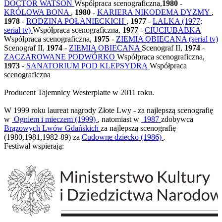
DOCTOR WATSON
Współpraca scenograficzna,
1980
-
KRÓLOWA BONA
,
1980
-
KARIERA NIKODEMA DYZMY
,
1978
-
RODZINA POŁANIECKICH
,
1977
-
LALKA (1977;
serial tv)
Współpraca scenograficzna,
1977
-
CIUCIUBABKA
Współpraca scenograficzna,
1975
-
ZIEMIA OBIECANA (serial tv)
Scenograf II,
1974
-
ZIEMIA OBIECANA
Scenograf II,
1974
-
ZACZAROWANE PODWÓRKO
Współpraca scenograficzna,
1973
-
SANATORIUM POD KLEPSYDRĄ
Współpraca
scenograficzna
Producent Tajemnicy Westerplatte w 2011 roku.
W 1999 roku laureat nagrody Złote Lwy - za najlepszą scenografię
w
Ogniem i mieczem (1999)
, natomiast w
1987
zdobywca
Brązowych Lwów Gdańskich
za najlepszą scenografię
(1980,1981,1982-89) za
Cudowne dziecko (1986)
.
Festiwal wspierają: