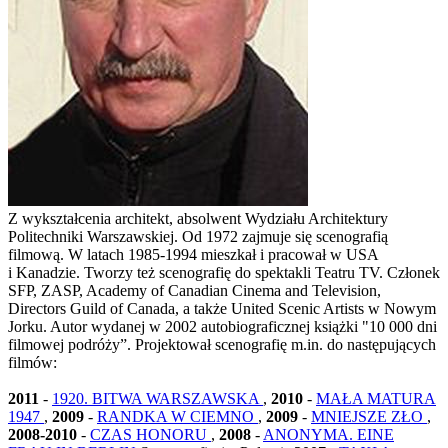
Z wykształcenia architekt, absolwent Wydziału Architektury
Politechniki Warszawskiej. Od 1972 zajmuje się scenografią
filmową. W latach 1985-1994 mieszkał i pracował w USA
i Kanadzie. Tworzy też scenografię do spektakli Teatru TV. Członek
SFP, ZASP, Academy of Canadian Cinema and Television,
Directors Guild of Canada, a także United Scenic Artists w Nowym
Jorku. Autor wydanej w 2002 autobiograficznej książki "10 000 dni
filmowej podróży”. Projektował scenografię m.in. do następujących
filmów:
2011
-
1920. BITWA WARSZAWSKA
,
2010
-
MAŁA MATURA
1947
,
2009
-
RANDKA W CIEMNO
,
2009
-
MNIEJSZE ZŁO
,
2008-2010
-
CZAS HONORU
,
2008
-
ANONYMA. EINE