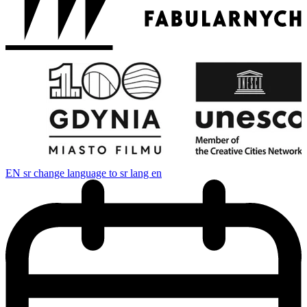
EN
sr change language to sr lang en