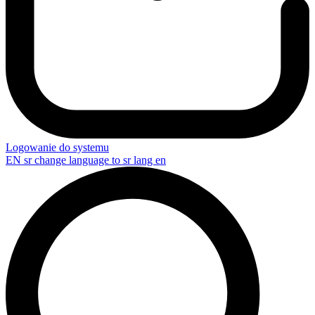
Logowanie do systemu
EN
sr change language to sr lang en