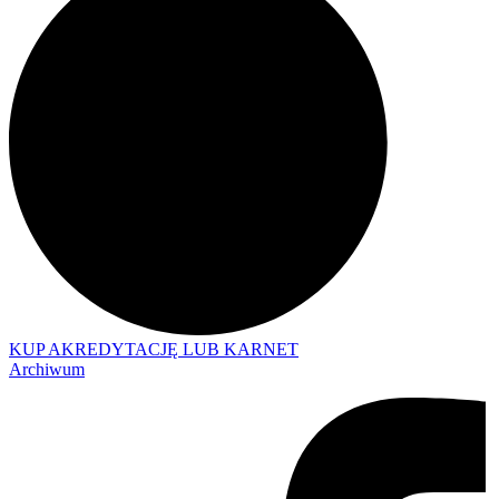
KUP AKREDYTACJĘ LUB KARNET
Archiwum