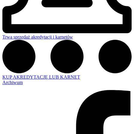
Trwa sprzedaż akredytacji i karnetów
KUP AKREDYTACJĘ LUB KARNET
Archiwum