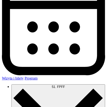
Wizyta i bilety
Program
51. FPFF