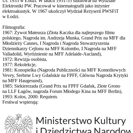
Ur. 1933 w Łodzi. W latach 1951-55 studiował na Wydziale
Elektroniki PW. Pracował w kinematografii jako inżynier
elektroakustyk. W 1967 ukończył Wydział Reżyserii PWSFiT
w Łodzi.
Filmografia:
1967: Żywot Mateusza (Złota Kaczka dla najlepszego filmu
polskiego, Nagroda im. Andrzeja Munka, Grand Prix na MFF dla
Młodzieży Cannes, I Nagroda i Nagroda Stowarzyszenia
Dziennikarzy Cejlonu na MFF Kolombo, I Nagroda na MFF
Valladolid, Wyróżnienie na MFF Adelaide-Aucland),
1972: Rewizja osobista,
1977: Rekolekcje,
1981: Konopielka (Nagroda Publiczności na MFF Komediowych
Vevey, Srebrne Lwy Gdańskie na FPFF, Główna Nagroda Krytyki
na MFF Haugesund),
1985: Siekierezada (Grand Prix na FPFF Gdańsk, Złote Grono
na LLF Łagów, nagroda Forum Młodego Kina na MFF Berlin),
1993: Kolos, 2000: Requiem.
Festiwal wspierają: