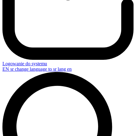
Logowanie do systemu
EN
sr change language to sr lang en