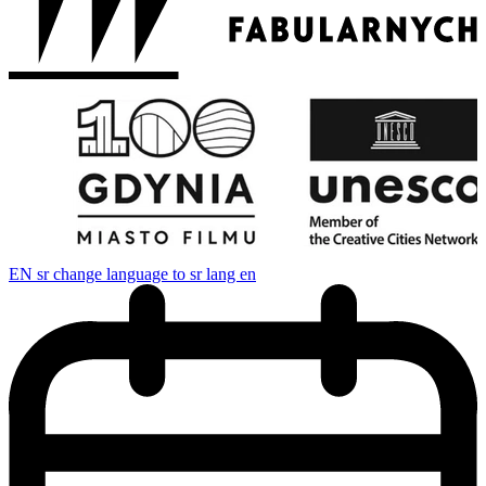
EN
sr change language to sr lang en