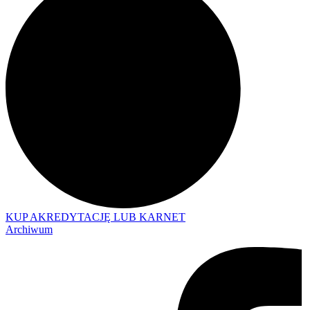
KUP AKREDYTACJĘ LUB KARNET
Archiwum