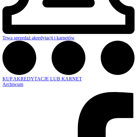
Trwa sprzedaż akredytacji i karnetów
KUP AKREDYTACJĘ LUB KARNET
Archiwum