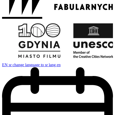
EN
sr change language to sr lang en