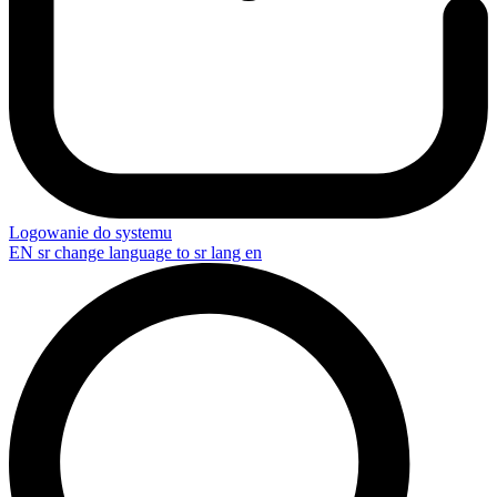
Logowanie do systemu
EN
sr change language to sr lang en