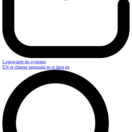
Logowanie do systemu
EN
sr change language to sr lang en