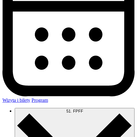
Wizyta i bilety
Program
51. FPFF