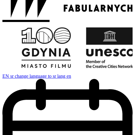
EN
sr change language to sr lang en