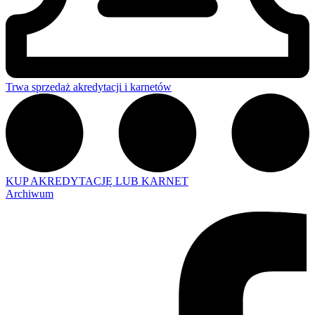
Trwa sprzedaż akredytacji i karnetów
KUP AKREDYTACJĘ LUB KARNET
Archiwum