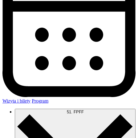
Wizyta i bilety
Program
51. FPFF