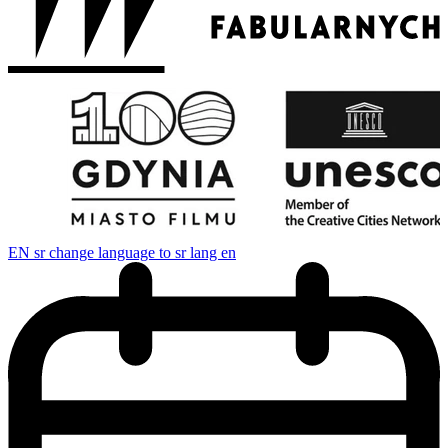
EN
sr change language to sr lang en