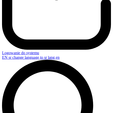
Logowanie do systemu
EN
sr change language to sr lang en