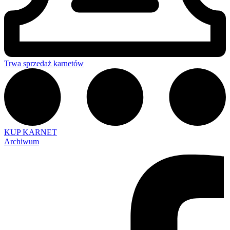
Trwa sprzedaż karnetów
KUP KARNET
Archiwum