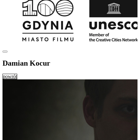
Damian Kocur
powrót