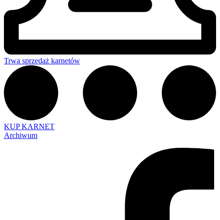
Trwa sprzedaż karnetów
KUP KARNET
Archiwum