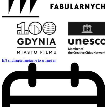
EN
sr change language to sr lang en