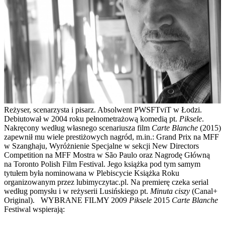
Reżyser, scenarzysta i pisarz. Absolwent PWSFTviT w Łodzi.
Debiutował w 2004 roku pełnometrażową komedią pt.
Piksele
.
Nakręcony według własnego scenariusza film
Carte Blanche
(2015)
zapewnił mu wiele prestiżowych nagród, m.in.: Grand Prix na MFF
w Szanghaju, Wyróżnienie Specjalne w sekcji New Directors
Competition na MFF Mostra w São Paulo oraz Nagrodę Główną
na Toronto Polish Film Festival. Jego książka pod tym samym
tytułem była nominowana w Plebiscycie Książka Roku
organizowanym przez lubimyczytac.pl. Na premierę czeka serial
według pomysłu i w reżyserii Lusińskiego pt.
Minuta ciszy
(Canal+
Original). WYBRANE FILMY 2009
Piksele
2015
Carte Blanche
Festiwal wspierają: