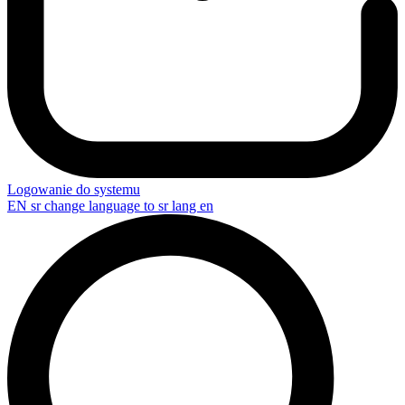
Logowanie do systemu
EN
sr change language to sr lang en