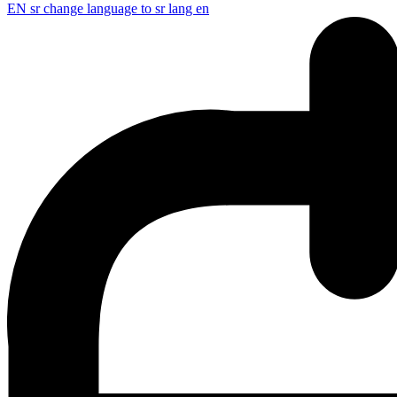
EN
sr change language to sr lang en