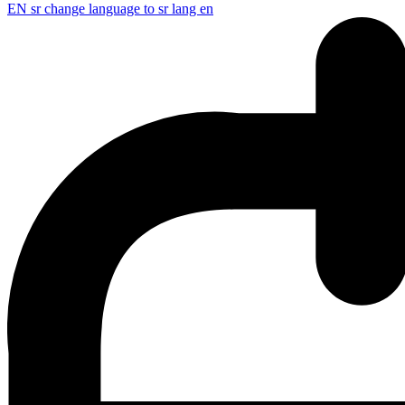
EN
sr change language to sr lang en