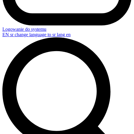
Logowanie do systemu
EN
sr change language to sr lang en