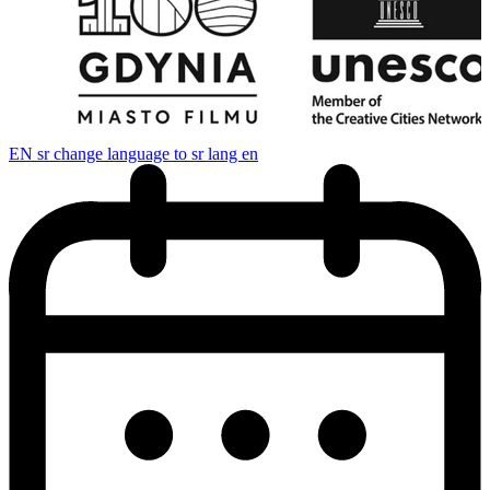
EN
sr change language to sr lang en