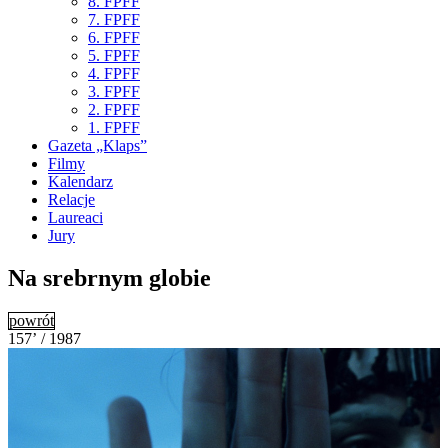
8. FPFF
7. FPFF
6. FPFF
5. FPFF
4. FPFF
3. FPFF
2. FPFF
1. FPFF
Gazeta „Klaps”
Filmy
Kalendarz
Relacje
Laureaci
Jury
Na srebrnym globie
powrót
157’ / 1987