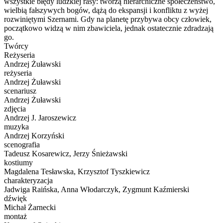
wszystkie błędy ludzkiej rasy: tworzą hierarchiczne społeczeństwo,
wielbią fałszywych bogów, dążą do ekspansji i konfliktu z wyżej
rozwiniętymi Szernami. Gdy na planetę przybywa obcy człowiek,
początkowo widzą w nim zbawiciela, jednak ostatecznie zdradzają
go.
Twórcy
Reżyseria
Andrzej Żuławski
reżyseria
Andrzej Żuławski
scenariusz
Andrzej Żuławski
zdjęcia
Andrzej J. Jaroszewicz
muzyka
Andrzej Korzyński
scenografia
Tadeusz Kosarewicz, Jerzy Śnieżawski
kostiumy
Magdalena Tesławska, Krzysztof Tyszkiewicz
charakteryzacja
Jadwiga Raińska, Anna Włodarczyk, Zygmunt Kaźmierski
dźwięk
Michał Żarnecki
montaż