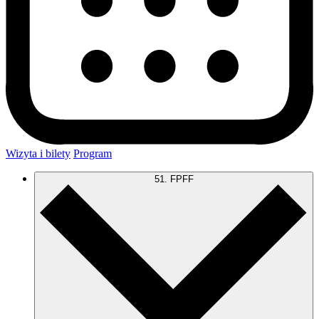
Wizyta i bilety
Program
51. FPFF