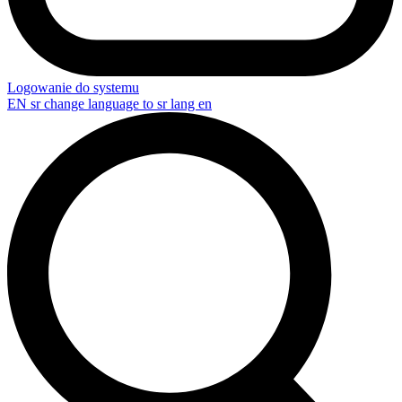
Logowanie do systemu
EN
sr change language to sr lang en