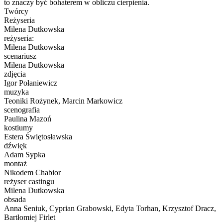
to znaczy być bohaterem w obliczu cierpienia.
Twórcy
Reżyseria
Milena Dutkowska
reżyseria:
Milena Dutkowska
scenariusz
Milena Dutkowska
zdjęcia
Igor Połaniewicz
muzyka
Teoniki Rożynek, Marcin Markowicz
scenografia
Paulina Mazoń
kostiumy
Estera Świętosławska
dźwięk
Adam Sypka
montaż
Nikodem Chabior
reżyser castingu
Milena Dutkowska
obsada
Anna Seniuk, Cyprian Grabowski, Edyta Torhan, Krzysztof Dracz,
Bartłomiej Firlet