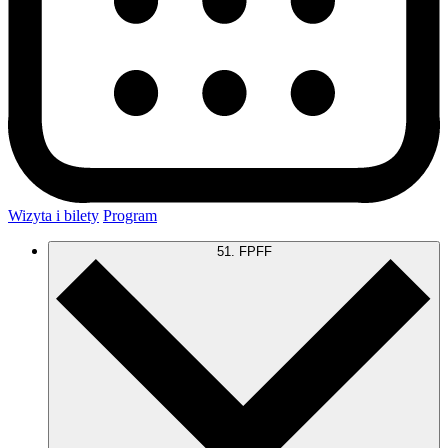
Wizyta i bilety
Program
51. FPFF