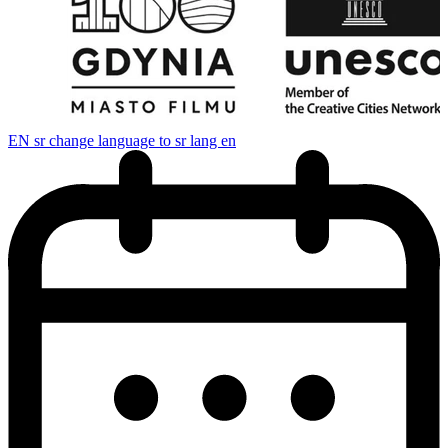
EN
sr change language to sr lang en