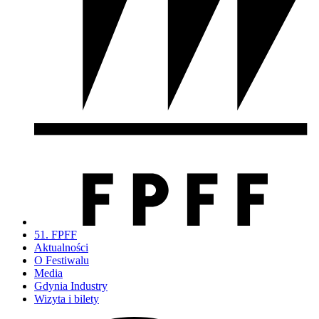
51. FPFF
Aktualności
O Festiwalu
Media
Gdynia Industry
Wizyta i bilety