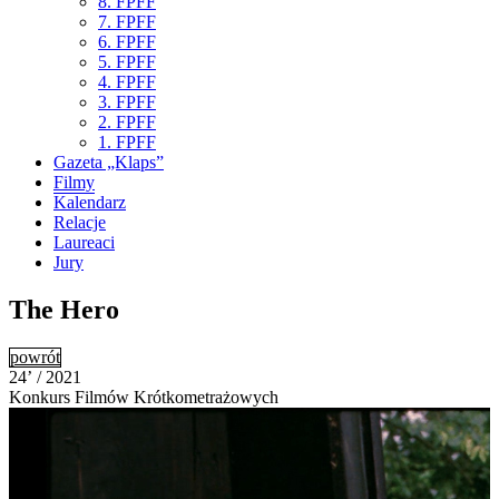
8. FPFF
7. FPFF
6. FPFF
5. FPFF
4. FPFF
3. FPFF
2. FPFF
1. FPFF
Gazeta „Klaps”
Filmy
Kalendarz
Relacje
Laureaci
Jury
The Hero
powrót
24’ / 2021
Konkurs Filmów Krótkometrażowych