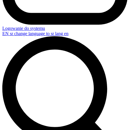
Logowanie do systemu
EN
sr change language to sr lang en