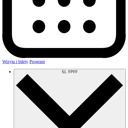
Wizyta i bilety
Program
51. FPFF