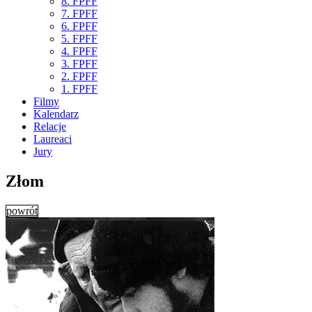
8. FPFF
7. FPFF
6. FPFF
5. FPFF
4. FPFF
3. FPFF
2. FPFF
1. FPFF
Filmy
Kalendarz
Relacje
Laureaci
Jury
Złom
powrót