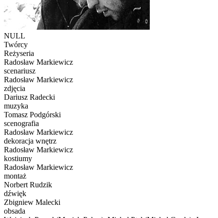
NULL
Twórcy
Reżyseria
Radosław Markiewicz
scenariusz
Radosław Markiewicz
zdjęcia
Dariusz Radecki
muzyka
Tomasz Podgórski
scenografia
Radosław Markiewicz
dekoracja wnętrz
Radosław Markiewicz
kostiumy
Radosław Markiewicz
montaż
Norbert Rudzik
dźwięk
Zbigniew Malecki
obsada