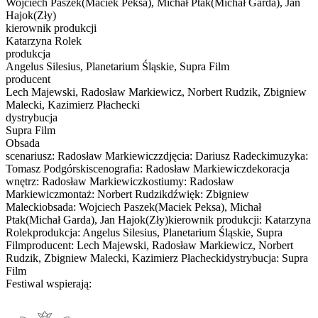
Wojciech Paszek(Maciek Peksa), Michał Ptak(Michał Garda), Jan
Hajok(Zły)
kierownik produkcji
Katarzyna Rolek
produkcja
Angelus Silesius, Planetarium Śląskie, Supra Film
producent
Lech Majewski, Radosław Markiewicz, Norbert Rudzik, Zbigniew
Malecki, Kazimierz Płachecki
dystrybucja
Supra Film
Obsada
scenariusz: Radosław Markiewiczzdjęcia: Dariusz Radeckimuzyka:
Tomasz Podgórskiscenografia: Radosław Markiewiczdekoracja
wnętrz: Radosław Markiewiczkostiumy: Radosław
Markiewiczmontaż: Norbert Rudzikdźwięk: Zbigniew
Maleckiobsada: Wojciech Paszek(Maciek Peksa), Michał
Ptak(Michał Garda), Jan Hajok(Zły)kierownik produkcji: Katarzyna
Rolekprodukcja: Angelus Silesius, Planetarium Śląskie, Supra
Filmproducent: Lech Majewski, Radosław Markiewicz, Norbert
Rudzik, Zbigniew Malecki, Kazimierz Płacheckidystrybucja: Supra
Film
Festiwal wspierają: