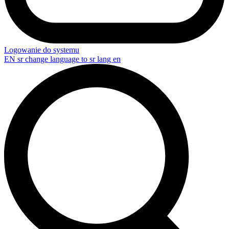
Logowanie do systemu
EN
sr change language to sr lang en