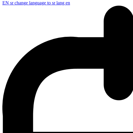
EN
sr change language to sr lang en