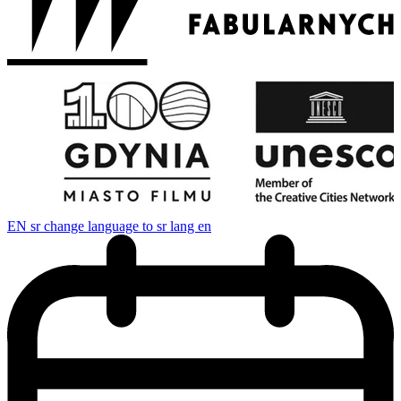
EN
sr change language to sr lang en