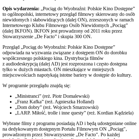
Opis wydarzenia:
„Pociąg do Wyobraźni: Polskie Kino Dostępne”
to ogólnopolski, internetowy przegląd filmowy skierowany do osób
niewidomych i słabowidzących (dalej ON), zrzeszonych w ramach
Internetowego Klubu Filmowego Osób Niewidomych „Pociąg”
(dalej IKFON). IKFON jest prowadzony od 2011 roku przez
Stowarzyszenie „De Facto” i skupia 300 ON.
Przegląd „Pociąg do Wyobraźni: Polskie Kino Dostępne”
odpowiada na wyzwania związane z dostępem ON do dorobku
współczesnego polskiego kina. Dystrybucja filmów
z audiodeskrypcją (dalej AD) jest rozproszona i często dostępna
tylko w dużych miastach. ON mieszkające w mniejszych
miejscowościach napotykają istotne bariery w dostępie do kultury.
W programie przeglądu znajdą się:
„Ministranci” (reż. Piotr Domalewski)
„Franz Kafka” (reż. Agnieszka Holland)
„Dom dobry” (reż. Wojciech Smarzowski)
„LARP. Miłość, trolle i inne questy” (reż. Kordian Kądziela)
Wybrane filmy z programu posiadają AD i będą udostępniane online
na dedykowanym dostępnym Portalu Filmowym ON „Pociąg",
prowadzonym przez Stowarzyszenie „De Facto". Po każdej