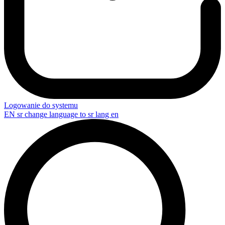
Logowanie do systemu
EN
sr change language to sr lang en