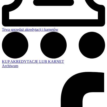
Trwa sprzedaż akredytacji i karnetów
KUP AKREDYTACJĘ LUB KARNET
Archiwum