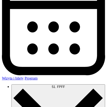
Wizyta i bilety
Program
51. FPFF