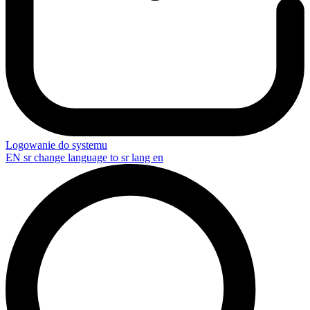
Logowanie do systemu
EN
sr change language to sr lang en