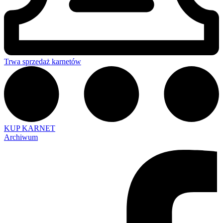
Trwa sprzedaż karnetów
KUP KARNET
Archiwum