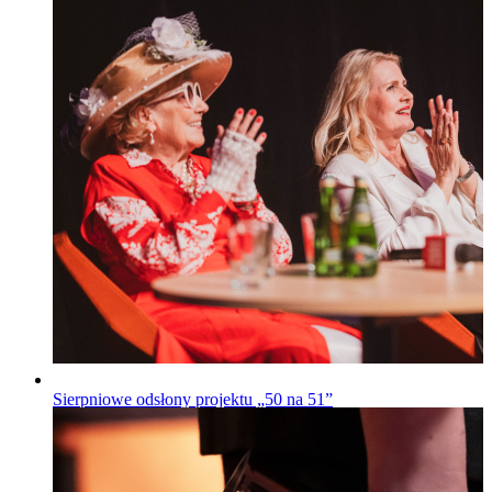
Sierpniowe odsłony projektu „50 na 51”
„50 na 51”
Opublikowano
28.07.2026