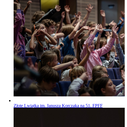
Złote Lwiątka im. Janusza Korczaka na 51. FPFF
Wiadomości
Opublikowano
29.07.2026