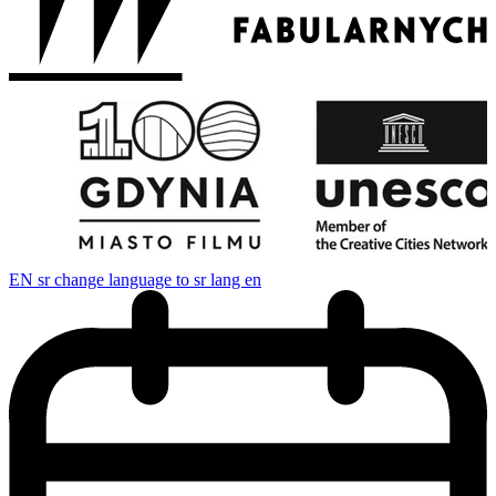
EN
sr change language to sr lang en