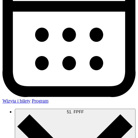
Wizyta i bilety
Program
51. FPFF