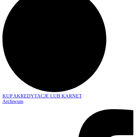
KUP AKREDYTACJĘ LUB KARNET
Archiwum