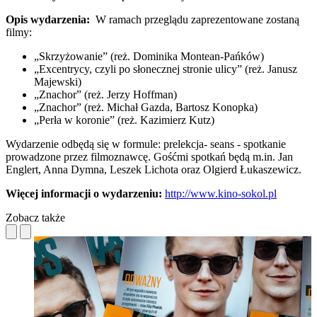
Opis wydarzenia:
W ramach przeglądu zaprezentowane zostaną
filmy:
„Skrzyżowanie” (reż. Dominika Montean-Pańków)
„Excentrycy, czyli po słonecznej stronie ulicy” (reż. Janusz
Majewski)
„Znachor” (reż. Jerzy Hoffman)
„Znachor” (reż. Michał Gazda, Bartosz Konopka)
„Perła w koronie” (reż. Kazimierz Kutz)
Wydarzenie odbędą się w formule: prelekcja- seans - spotkanie
prowadzone przez filmoznawcę. Gośćmi spotkań będą m.in. Jan
Englert, Anna Dymna, Leszek Lichota oraz Olgierd Łukaszewicz.
Więcej informacji o wydarzeniu:
http://www.kino-sokol.pl
Zobacz także