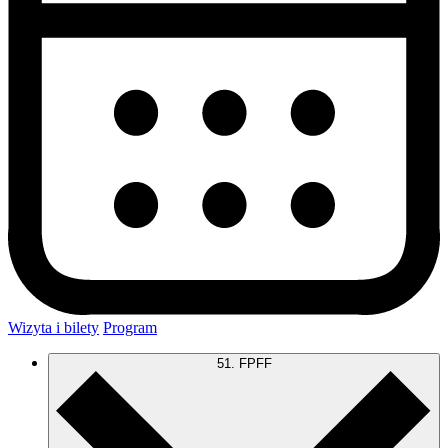
Wizyta i bilety
Program
51. FPFF