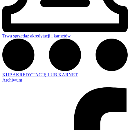
Trwa sprzedaż akredytacji i karnetów
KUP AKREDYTACJĘ LUB KARNET
Archiwum