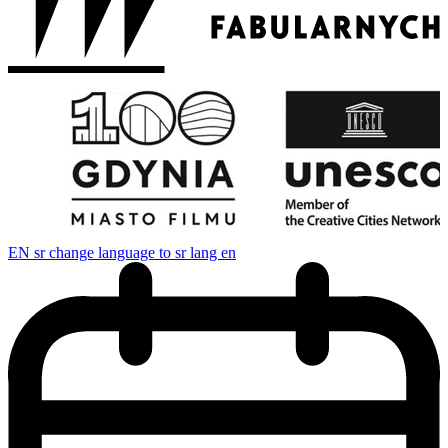
EN
sr change language to sr lang en