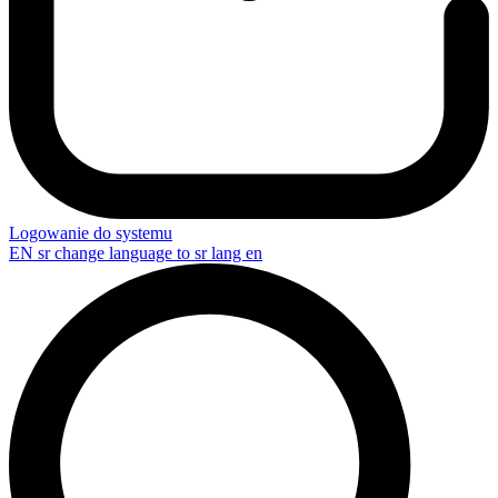
Logowanie do systemu
EN
sr change language to sr lang en