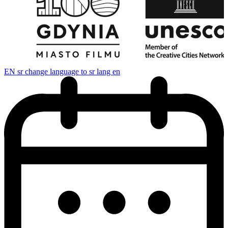
EN
sr change language to sr lang en