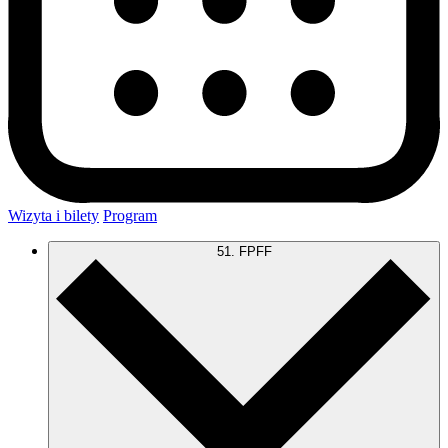
Wizyta i bilety
Program
51. FPFF