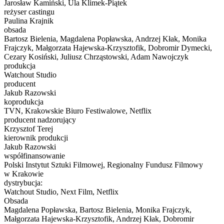
Jarosław Kamiński, Ula Klimek-Piątek
reżyser castingu
Paulina Krajnik
obsada
Bartosz Bielenia, Magdalena Popławska, Andrzej Kłak, Monika
Frajczyk, Małgorzata Hajewska-Krzysztofik, Dobromir Dymecki,
Cezary Kosiński, Juliusz Chrząstowski, Adam Nawojczyk
produkcja
Watchout Studio
producent
Jakub Razowski
koprodukcja
TVN, Krakowskie Biuro Festiwalowe, Netflix
producent nadzorujący
Krzysztof Terej
kierownik produkcji
Jakub Razowski
współfinansowanie
Polski Instytut Sztuki Filmowej, Regionalny Fundusz Filmowy
w Krakowie
dystrybucja:
Watchout Studio, Next Film, Netflix
Obsada
Magdalena Popławska, Bartosz Bielenia, Monika Frajczyk,
Małgorzata Hajewska-Krzysztofik, Andrzej Kłak, Dobromir