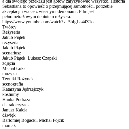
a dla swojego przekazu jest gotów zaryzykować wszystko. Historia
Sebastiana to opowieść o przejmującej samotności, potrzebie
akceptacji i walce z własnymi demonami. Film jest
pełnometrażowym debiutem reżysera.
https://www.youtube.com/watch?v=5bIgLa44Z1o
Twórcy
Reżyseria
Jakub Piątek
reżyseria
Jakub Piątek
scenariusz
Jakub Piątek, Łukasz Czapski
zdjęcia
Michał Łuka
muzyka
Teoniki Rożynek
scenografia
Katarzyna Jędrzejczyk
kostiumy
Hanka Podraza
charakteryzacja
Janusz Kaleja
dźwięk
Barłomiej Bogacki, Michał Fojcik
montaż