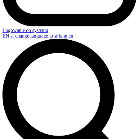
Logowanie do systemu
EN
sr change language to sr lang en