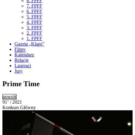
8. FPFF
7. FPFF
6. FPFF
5. FPFF
4. FPFF
3. FPFF
2. FPFF
1. FPFF
Gazeta „Klaps”
Filmy
Kalendarz
Relacje
Laureaci
Jury
Prime Time
powrót
91’ / 2021
Konkurs Główny