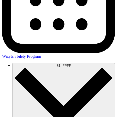
Wizyta i bilety
Program
51. FPFF