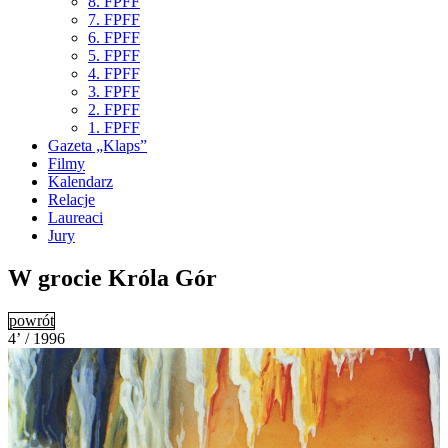
8. FPFF
7. FPFF
6. FPFF
5. FPFF
4. FPFF
3. FPFF
2. FPFF
1. FPFF
Gazeta „Klaps”
Filmy
Kalendarz
Relacje
Laureaci
Jury
W grocie Króla Gór
powrót
4’ / 1996