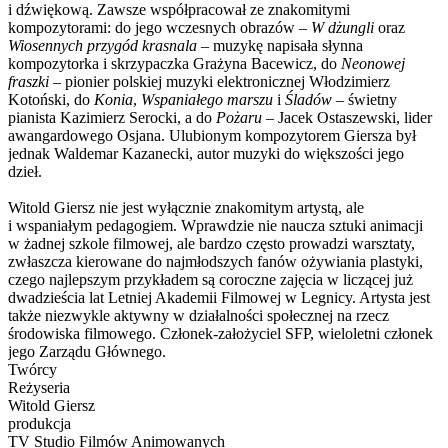
i dźwiękową. Zawsze współpracował ze znakomitymi
kompozytorami: do jego wczesnych obrazów –
W dżungli
oraz
Wiosennych przygód krasnala
– muzykę napisała słynna
kompozytorka i skrzypaczka Grażyna Bacewicz, do
Neonowej
fraszki
– pionier polskiej muzyki elektronicznej Włodzimierz
Kotoński, do
Konia
,
Wspaniałego marszu
i
Śladów
– świetny
pianista Kazimierz Serocki, a do
Pożaru
– Jacek Ostaszewski, lider
awangardowego Osjana. Ulubionym kompozytorem Giersza był
jednak Waldemar Kazanecki, autor muzyki do większości jego
dzieł.
Witold Giersz nie jest wyłącznie znakomitym artystą, ale
i wspaniałym pedagogiem. Wprawdzie nie naucza sztuki animacji
w żadnej szkole filmowej, ale bardzo często prowadzi warsztaty,
zwłaszcza kierowane do najmłodszych fanów ożywiania plastyki,
czego najlepszym przykładem są coroczne zajęcia w liczącej już
dwadzieścia lat Letniej Akademii Filmowej w Legnicy. Artysta jest
także niezwykle aktywny w działalności społecznej na rzecz
środowiska filmowego. Członek-założyciel SFP, wieloletni członek
jego Zarządu Głównego.
Twórcy
Reżyseria
Witold Giersz
produkcja
TV Studio Filmów Animowanych