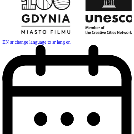
EN
sr change language to sr lang en