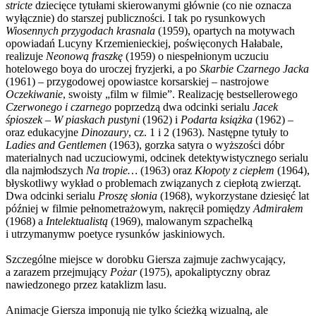
stricte
dziecięce tytułami skierowanymi głównie (co nie oznacza
wyłącznie) do starszej publiczności. I tak po rysunkowych
Wiosennych przygodach krasnala
(1959), opartych na motywach
opowiadań Lucyny Krzemienieckiej, poświęconych Hałabale,
realizuje
Neonową fraszkę
(1959) o niespełnionym uczuciu
hotelowego boya do uroczej fryzjerki, a po
Skarbie Czarnego Jacka
(1961) – przygodowej opowiastce korsarskiej – nastrojowe
Oczekiwanie
, swoisty „film w filmie”. Realizację bestsellerowego
Czerwonego i czarnego
poprzedzą dwa odcinki serialu
Jacek
śpioszek
–
W piaskach pustyni
(1962) i
Podarta książka
(1962) –
oraz edukacyjne
Dinozaury
, cz. 1 i 2 (1963). Następne tytuły to
Ladies and Gentlemen
(1963), gorzka satyra o wyższości dóbr
materialnych nad uczuciowymi, odcinek detektywistycznego serialu
dla najmłodszych
Na tropie…
(1963) oraz
Kłopoty z ciepłem
(1964),
błyskotliwy wykład o problemach związanych z ciepłotą zwierząt.
Dwa odcinki serialu
Proszę słonia
(1968), wykorzystane dziesięć lat
później w filmie pełnometrażowym, nakręcił pomiędzy
Admirałem
(1968) a
Intelektualistą
(1969), malowanym szpachelką
i utrzymanym
w poetyce rysunków jaskiniowych.
Szcz
egól
n
e
miej
s
c
e w dorobku Giersza zajmuje zachwycający,
a zarazem przejmujący
Pożar
(1975), apokaliptyczny obraz
nawiedzonego przez kataklizm lasu.
Animacje Giersza imponują nie tylko ścieżką wizualną, ale