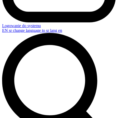
Logowanie do systemu
EN
sr change language to sr lang en