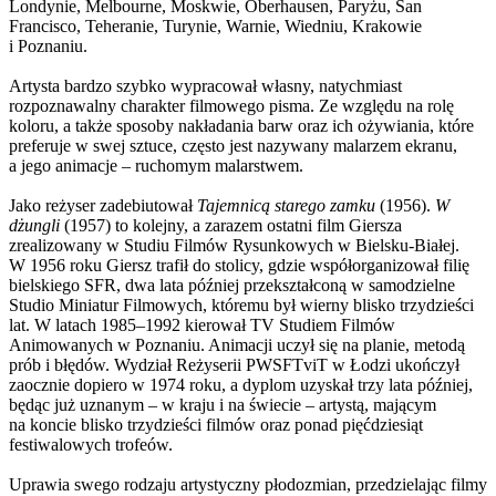
Londynie, Melbourne, Moskwie, Oberhausen, Paryżu, San
Francisco, Teheranie, Turynie, Warnie, Wiedniu, Krakowie
i Poznaniu.
Artysta bardzo szybko wypracował własny, natychmiast
rozpoznawalny charakter filmowego pisma. Ze względu na rolę
koloru, a także sposoby nakładania barw oraz ich ożywiania, które
preferuje w swej sztuce, często jest nazywany malarzem ekranu,
a jego animacje – ruchomym malarstwem.
Jako reżyser zadebiutował
Tajemnicą starego zamku
(1956).
W
dżungli
(1957) to kolejny, a zarazem ostatni film Giersza
zrealizowany w Studiu Filmów Rysunkowych w Bielsku-Białej.
W 1956 roku Giersz trafił do stolicy, gdzie współorganizował filię
bielskiego SFR, dwa lata później przekształconą w samodzielne
Studio Miniatur Filmowych, któremu był wierny blisko trzydzieści
lat. W latach 1985–1992 kierował TV Studiem Filmów
Animowanych w Poznaniu. Animacji uczył się na planie, metodą
prób i błędów. Wydział Reżyserii PWSFTviT w Łodzi ukończył
zaocznie dopiero w 1974 roku, a dyplom uzyskał trzy lata później,
będąc już uznanym – w kraju i na świecie – artystą, mającym
na koncie blisko trzydzieści filmów oraz ponad pięćdziesiąt
festiwalowych trofeów.
Uprawia swego rodzaju artystyczny płodozmian, przedzielając filmy