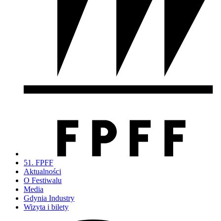
51. FPFF
Aktualności
O Festiwalu
Media
Gdynia Industry
Wizyta i bilety