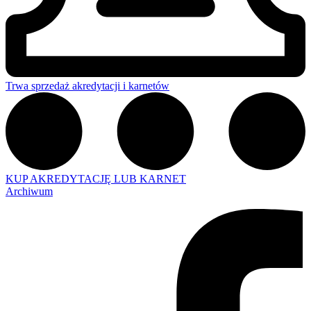
Trwa sprzedaż akredytacji i karnetów
KUP AKREDYTACJĘ LUB KARNET
Archiwum