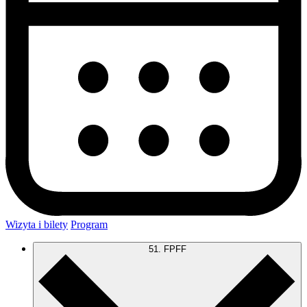
Wizyta i bilety
Program
51. FPFF