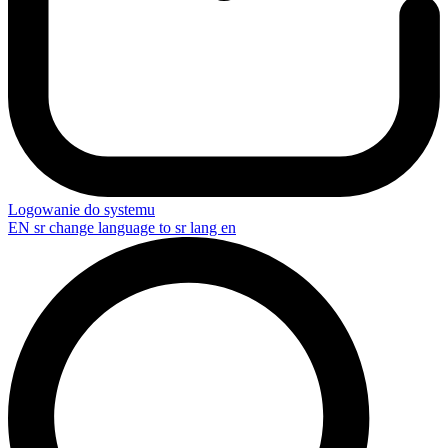
Logowanie do systemu
EN
sr change language to sr lang en