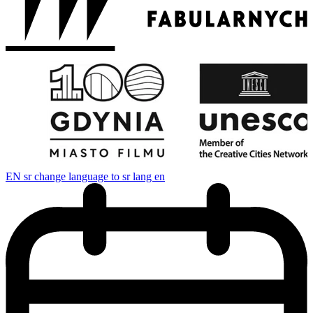
EN
sr change language to sr lang en