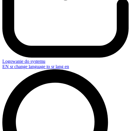
Logowanie do systemu
EN
sr change language to sr lang en