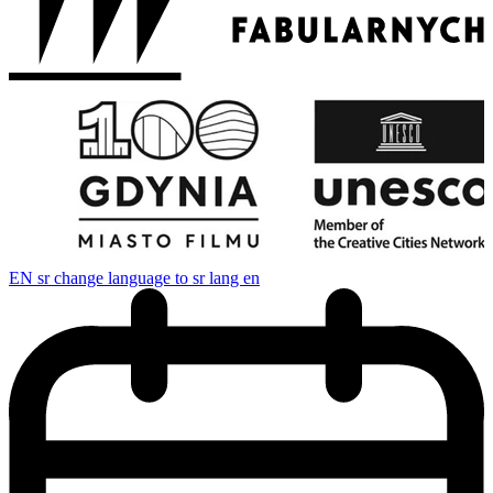
EN
sr change language to sr lang en