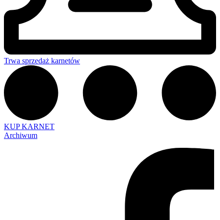
Trwa sprzedaż karnetów
KUP KARNET
Archiwum