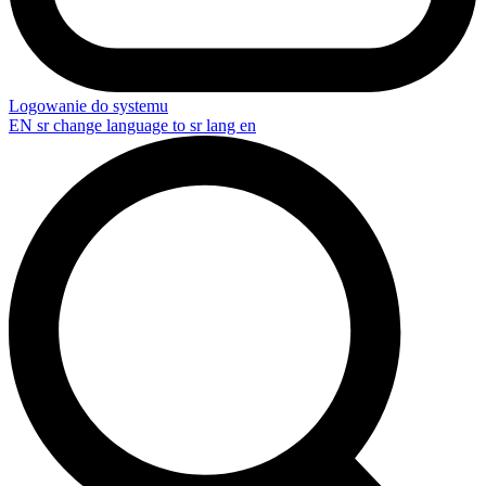
Logowanie do systemu
EN
sr change language to sr lang en