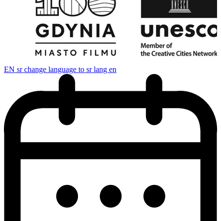
EN
sr change language to sr lang en