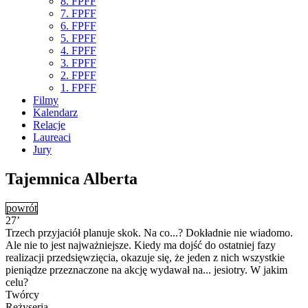
8. FPFF
7. FPFF
6. FPFF
5. FPFF
4. FPFF
3. FPFF
2. FPFF
1. FPFF
Filmy
Kalendarz
Relacje
Laureaci
Jury
Tajemnica Alberta
powrót
27’
Trzech przyjaciół planuje skok. Na co...? Dokładnie nie wiadomo.
Ale nie to jest najważniejsze. Kiedy ma dojść do ostatniej fazy
realizacji przedsięwzięcia, okazuje się, że jeden z nich wszystkie
pieniądze przeznaczone na akcję wydawał na... jesiotry. W jakim
celu?
Twórcy
Reżyseria