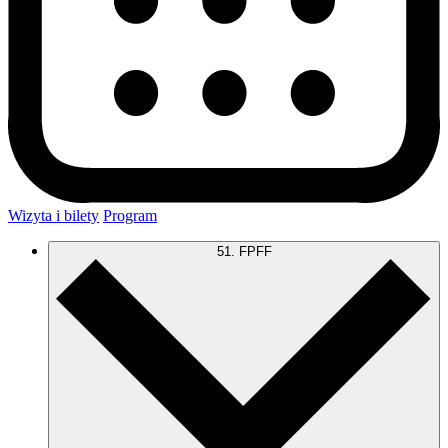
Wizyta i bilety
Program
51. FPFF