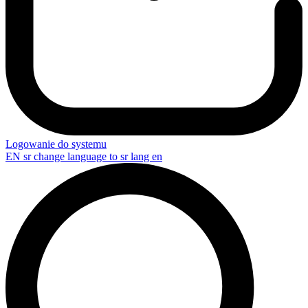
Logowanie do systemu
EN
sr change language to sr lang en