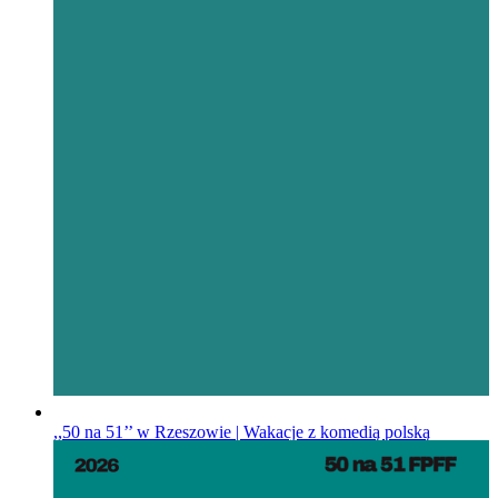
,,50 na 51’’ w Rzeszowie | Wakacje z komedią polską
„50 na 51”
Opublikowano
21.04.2026