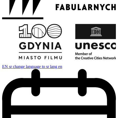
EN
sr change language to sr lang en