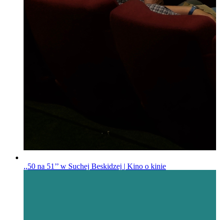
,,50 na 51’’ w Suchej Beskidzej | Kino o kinie
„50 na 51”
Opublikowano
21.04.2026