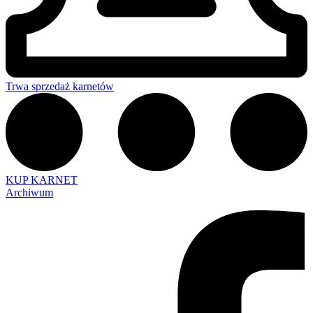
Trwa sprzedaż karnetów
KUP KARNET
Archiwum