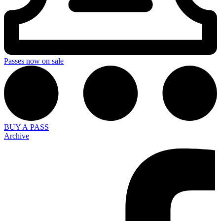
Passes now on sale
BUY A PASS
Archive