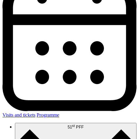
Visits and tickets
Programme
st
51
PFF