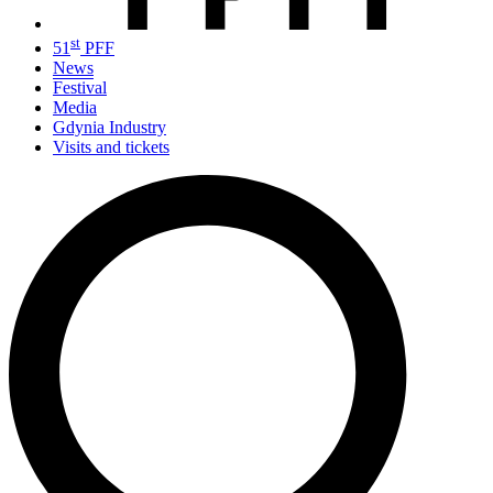
st
51
PFF
News
Festival
Media
Gdynia Industry
Visits and tickets