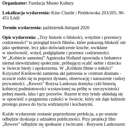
Organizator:
Fundacja Miasto Kultury
Lokalizacja wydarzenia:
Kino Charlie | Piotrkowska 203/205, 90-
451 Łódź
Termin wydarzenia:
październik-listopad 2026
Opis wydarzenia:
„Trzy historie o bliskości, wstydzie i przemocy
codzienności” to przegląd trzech filmów, które pokazują bliskość nie
jako spełnienie, lecz jako doświadczenie kruche, uwikłane
w nierówność, wstyd, podglądanie i przemoc codzienności.
W „Kobiecie samotnej” Agnieszka Holland opowiada o bohaterce
niemal niewidzialnej społecznie, próbującej ocalić siebie i dziecko
w świecie biedy i upokorzenia. W „Krótkim filmie o miłości”
Krzysztof Kieślowski zamienia akt patrzenia w centrum dramatu -
uczucie rodzi się tu poprzez dystans, obserwację i naruszenie cudzej
prywatności. „Rewers” Borysa Lankosza domyka cykl historią
kobiecej podmiotowości wystawionej na próbę w rzeczywistości
pełnej masek, lęku i gry pozorów. Razem te trzy tytuły układają się
w opowieść o pragnieniu czułości w świecie, który nie daje ludziom
prostego prawa do bycia widzianymi i kochanymi.
Każde wydarzenie zostanie poprzedzone prelekcja, a po seansie
odbędzie dyskusja z udziałem publiczności. Przy projekcji film
„Rewers” odbędzie się spotkanie z twórcami - Borysem Lankoszem